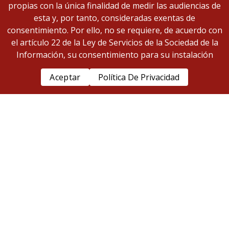
propias con la única finalidad de medir las audiencias de
esta y, por tanto, consideradas exentas de
consentimiento. Por ello, no se requiere, de acuerdo con
el artículo 22 de la Ley de Servicios de la Sociedad de la
Información, su consentimiento para su instalación
Aceptar
Política De Privacidad
Polígon Industrial Vallmorena
Eduard Calvet i Pintó, 20
08339 – Vilassar de Dalt
(Barcelona – España)
+34 937 592 500
comercial@copersa.com