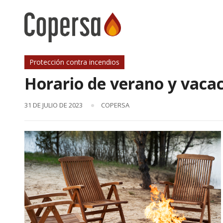
Skip
to
content
Protección contra incendios
Horario de verano y vaca
31 DE JULIO DE 2023
COPERSA